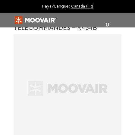
Pays/Langue:
Canada (FR)
TÉLÉCOMMANDES – R454B